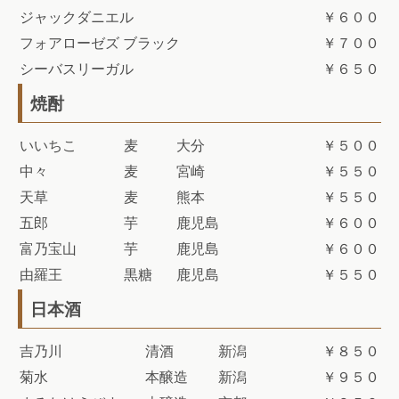
ジャックダニエル
￥６００
フォアローゼズ ブラック
￥７００
シーバスリーガル
￥６５０
焼酎
いいちこ
麦
大分
￥５００
中々
麦
宮崎
￥５５０
天草
麦
熊本
￥５５０
五郎
芋
鹿児島
￥６００
富乃宝山
芋
鹿児島
￥６００
由羅王
黒糖
鹿児島
￥５５０
日本酒
吉乃川
清酒
新潟
￥８５０
菊水
本醸造
新潟
￥９５０