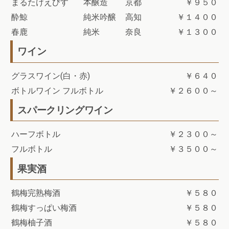
まるたけえびす
本醸造
京都
￥９５０
酔鯨
純米吟醸
高知
￥１４００
春鹿
純米
奈良
￥１３００
ワイン
グラスワイン(白・赤)
￥６４０
ボトルワイン フルボトル
￥２６００～
スパークリングワイン
ハーフボトル
￥２３００～
フルボトル
￥３５００～
果実酒
鶴梅完熟梅酒
￥５８０
鶴梅すっぱい梅酒
￥５８０
鶴梅柚子酒
￥５８０